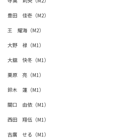
寺奥 莉央（M2）
豊田 佳壱（M2）
王 耀海（M2）
大野 禄（M1）
大舘 快冬
（M1）
栗原 亮
（M1）
鈴木 蓮
（M1）
關口 由依
（M1）
西田 翔伍
（M1）
吉廣 せる
（M1）